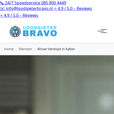
📞
24/7 Spoedservice
085 800 4449
✉️
info@loodgieterbravo.nl
⭐
4.9 / 5.0 – Reviews
⭐
4.9 / 5.0 – Reviews
Home
›
Diensten
›
Afvoer Verstopt in Aalten