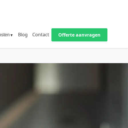
Blog
Contact
Offerte aanvragen
nsten
▼