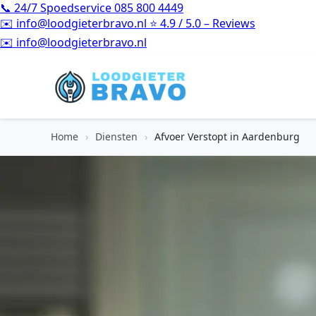
📞
24/7 Spoedservice
085 800 4449
✉️
info@loodgieterbravo.nl
⭐
4.9 / 5.0 – Reviews
⭐
4.9 / 5.0 – Reviews
Home
›
Diensten
›
Afvoer Verstopt in Aardenburg