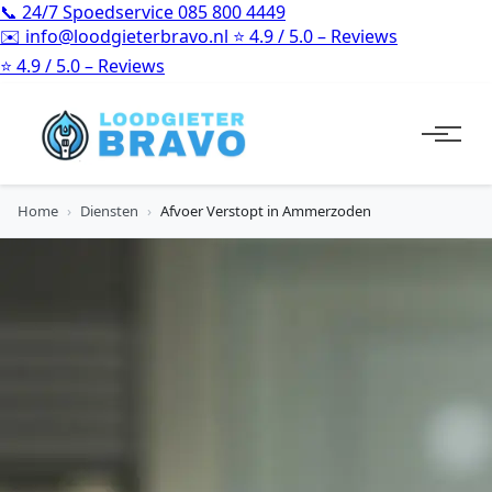
📞
24/7 Spoedservice
085 800 4449
✉️
info@loodgieterbravo.nl
⭐
4.9 / 5.0 – Reviews
⭐
4.9 / 5.0 – Reviews
Home
›
Diensten
›
Afvoer Verstopt in Ammerzoden