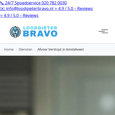
📞
24/7 Spoedservice
020 782 0030
✉️
info@loodgieterbravo.nl
⭐
4.9 / 5.0 – Reviews
⭐
4.9 / 5.0 – Reviews
Home
›
Diensten
›
Afvoer Verstopt in Amstelveen