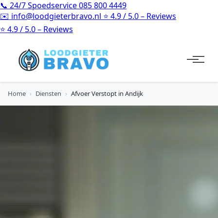
📞
24/7 Spoedservice
085 800 4449
✉️
info@loodgieterbravo.nl
⭐
4.9 / 5.0 – Reviews
⭐
4.9 / 5.0 – Reviews
Home
›
Diensten
›
Afvoer Verstopt in Andijk