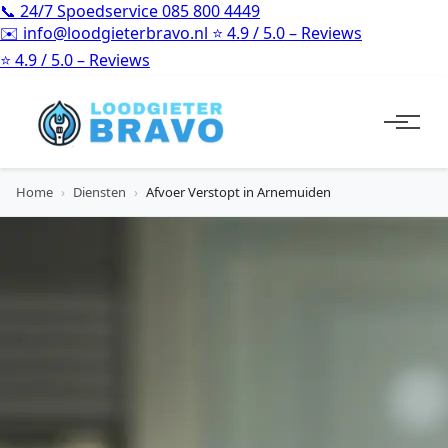
📞
24/7 Spoedservice
085 800 4449
✉️
info@loodgieterbravo.nl
⭐
4.9 / 5.0 – Reviews
⭐
4.9 / 5.0 – Reviews
Home
›
Diensten
›
Afvoer Verstopt in Arnemuiden