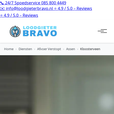
📞
24/7 Spoedservice
085 800 4449
✉️
info@loodgieterbravo.nl
⭐
4.9 / 5.0 – Reviews
⭐
4.9 / 5.0 – Reviews
Home
›
Diensten
›
Afvoer Verstopt
›
Assen
›
Kloosterveen