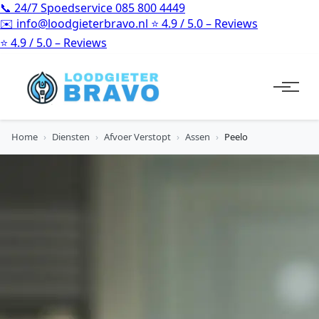
📞
24/7 Spoedservice
085 800 4449
✉️
info@loodgieterbravo.nl
⭐
4.9 / 5.0 – Reviews
⭐
4.9 / 5.0 – Reviews
Home
›
Diensten
›
Afvoer Verstopt
›
Assen
›
Peelo