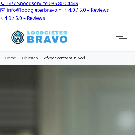
📞
24/7 Spoedservice
085 800 4449
✉️
info@loodgieterbravo.nl
⭐
4.9 / 5.0 – Reviews
⭐
4.9 / 5.0 – Reviews
Home
›
Diensten
›
Afvoer Verstopt in Axel