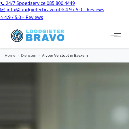
📞
24/7 Spoedservice
085 800 4449
✉️
info@loodgieterbravo.nl
⭐
4.9 / 5.0 – Reviews
⭐
4.9 / 5.0 – Reviews
Home
›
Diensten
›
Afvoer Verstopt in Baexem