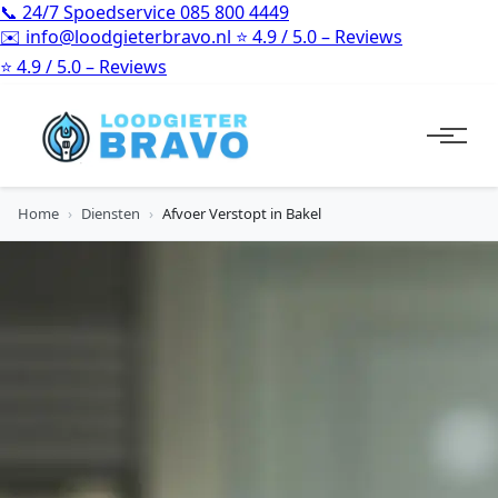
📞
24/7 Spoedservice
085 800 4449
✉️
info@loodgieterbravo.nl
⭐
4.9 / 5.0 – Reviews
⭐
4.9 / 5.0 – Reviews
Home
›
Diensten
›
Afvoer Verstopt in Bakel