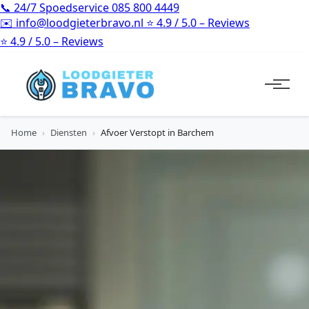
📞
24/7 Spoedservice
085 800 4449
✉️
info@loodgieterbravo.nl
⭐
4.9 / 5.0 – Reviews
⭐
4.9 / 5.0 – Reviews
Home
›
Diensten
›
Afvoer Verstopt in Barchem