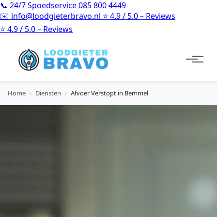
📞
24/7 Spoedservice
085 800 4449
✉️
info@loodgieterbravo.nl
⭐
4.9 / 5.0 – Reviews
⭐
4.9 / 5.0 – Reviews
Home
›
Diensten
›
Afvoer Verstopt in Bemmel