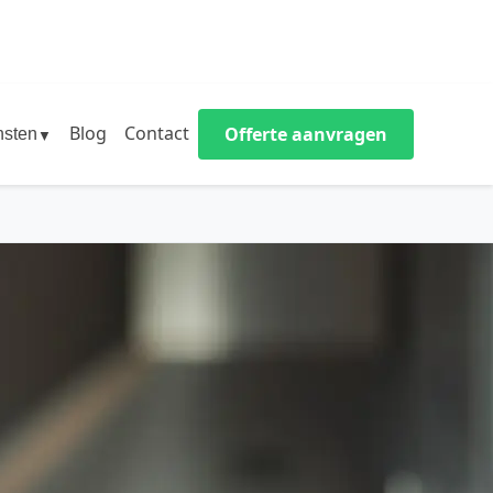
Blog
Contact
Offerte aanvragen
nsten
▼