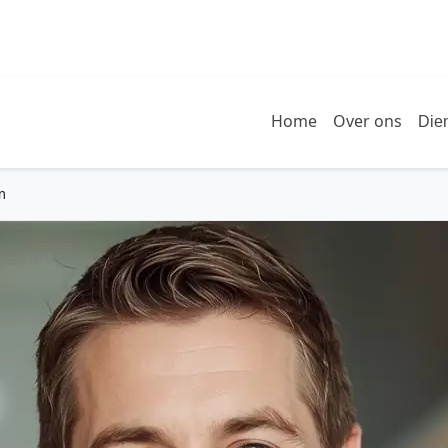
Home
Over ons
Die
m