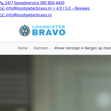
📞
24/7 Spoedservice
085 800 4449
✉️
info@loodgieterbravo.nl
⭐
4.9 / 5.0 – Reviews
⭐
4.9 / 5.0 – Reviews
Home
›
Diensten
›
Afvoer Verstopt in Bergen op Zoo