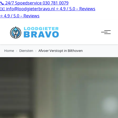
📞
24/7 Spoedservice
030 781 0079
✉️
info@loodgieterbravo.nl
⭐
4.9 / 5.0 – Reviews
⭐
4.9 / 5.0 – Reviews
Home
›
Diensten
›
Afvoer Verstopt in Bilthoven