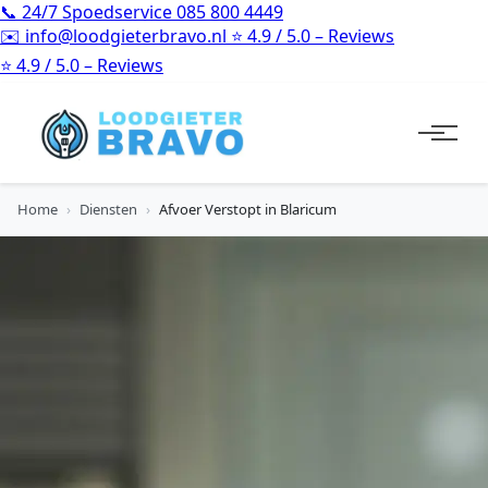
📞
24/7 Spoedservice
085 800 4449
✉️
info@loodgieterbravo.nl
⭐
4.9 / 5.0 – Reviews
⭐
4.9 / 5.0 – Reviews
Home
›
Diensten
›
Afvoer Verstopt in Blaricum