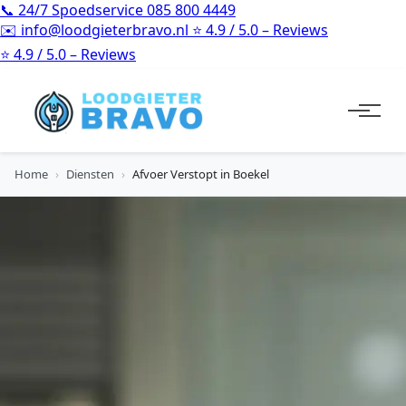
📞
24/7 Spoedservice
085 800 4449
✉️
info@loodgieterbravo.nl
⭐
4.9 / 5.0 – Reviews
⭐
4.9 / 5.0 – Reviews
Home
›
Diensten
›
Afvoer Verstopt in Boekel