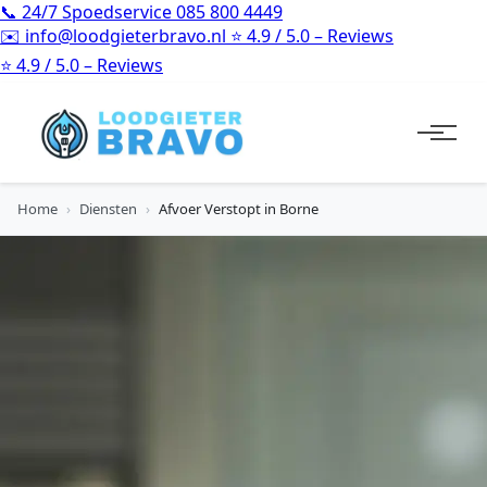
📞
24/7 Spoedservice
085 800 4449
✉️
info@loodgieterbravo.nl
⭐
4.9 / 5.0 – Reviews
⭐
4.9 / 5.0 – Reviews
Home
›
Diensten
›
Afvoer Verstopt in Borne