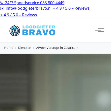
📞
24/7 Spoedservice
085 800 4449
✉️
info@loodgieterbravo.nl
⭐
4.9 / 5.0 – Reviews
⭐
4.9 / 5.0 – Reviews
Home
›
Diensten
›
Afvoer Verstopt in Castricum