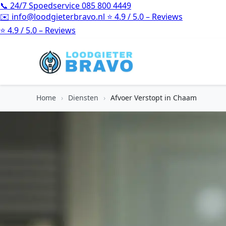
📞
24/7 Spoedservice
085 800 4449
✉️
info@loodgieterbravo.nl
⭐
4.9 / 5.0 – Reviews
⭐
4.9 / 5.0 – Reviews
Home
›
Diensten
›
Afvoer Verstopt in Chaam