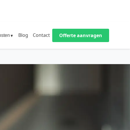
Blog
Contact
Offerte aanvragen
nsten
▼