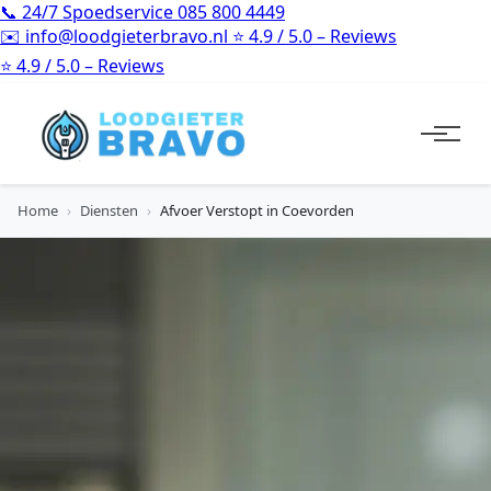
📞
24/7 Spoedservice
085 800 4449
✉️
info@loodgieterbravo.nl
⭐
4.9 / 5.0 – Reviews
⭐
4.9 / 5.0 – Reviews
Home
›
Diensten
›
Afvoer Verstopt in Coevorden