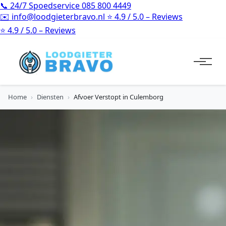
📞
24/7 Spoedservice
085 800 4449
✉️
info@loodgieterbravo.nl
⭐
4.9 / 5.0 – Reviews
⭐
4.9 / 5.0 – Reviews
Home
›
Diensten
›
Afvoer Verstopt in Culemborg