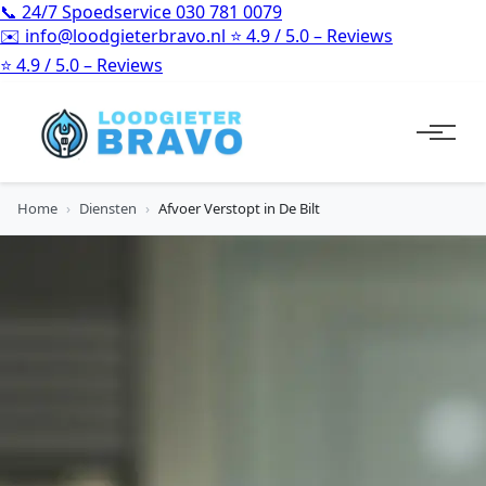
📞
24/7 Spoedservice
030 781 0079
✉️
info@loodgieterbravo.nl
⭐
4.9 / 5.0 – Reviews
⭐
4.9 / 5.0 – Reviews
Home
›
Diensten
›
Afvoer Verstopt in De Bilt