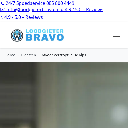
📞
24/7 Spoedservice
085 800 4449
✉️
info@loodgieterbravo.nl
⭐
4.9 / 5.0 – Reviews
⭐
4.9 / 5.0 – Reviews
Home
›
Diensten
›
Afvoer Verstopt in De Rips