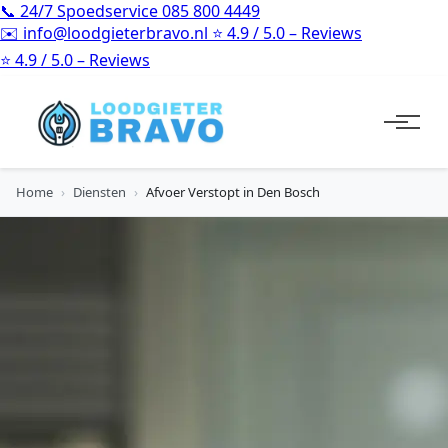
📞
24/7 Spoedservice
085 800 4449
✉️
info@loodgieterbravo.nl
⭐
4.9 / 5.0 – Reviews
⭐
4.9 / 5.0 – Reviews
Home
›
Diensten
›
Afvoer Verstopt in Den Bosch