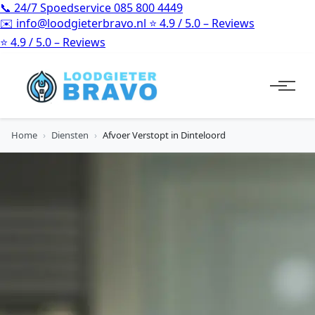
📞
24/7 Spoedservice
085 800 4449
✉️
info@loodgieterbravo.nl
⭐
4.9 / 5.0 – Reviews
⭐
4.9 / 5.0 – Reviews
Home
›
Diensten
›
Afvoer Verstopt in Dinteloord