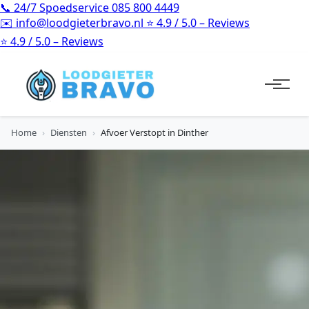
📞
24/7 Spoedservice
085 800 4449
✉️
info@loodgieterbravo.nl
⭐
4.9 / 5.0 – Reviews
⭐
4.9 / 5.0 – Reviews
Home
›
Diensten
›
Afvoer Verstopt in Dinther