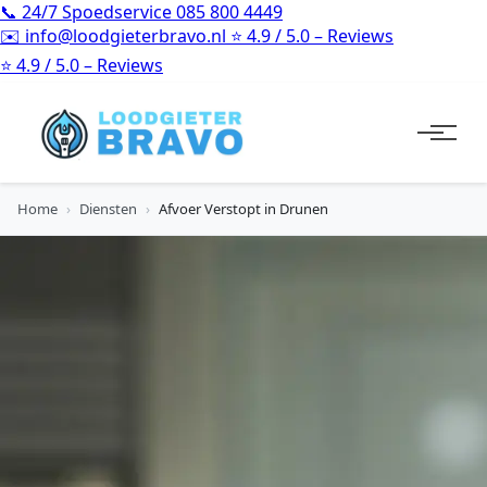
📞
24/7 Spoedservice
085 800 4449
✉️
info@loodgieterbravo.nl
⭐
4.9 / 5.0 – Reviews
⭐
4.9 / 5.0 – Reviews
Home
›
Diensten
›
Afvoer Verstopt in Drunen