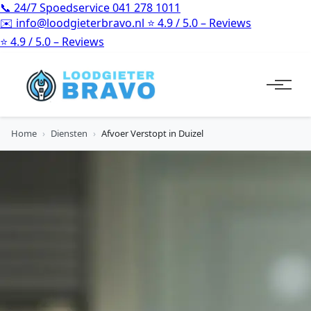
📞
24/7 Spoedservice
041 278 1011
✉️
info@loodgieterbravo.nl
⭐
4.9 / 5.0 – Reviews
⭐
4.9 / 5.0 – Reviews
Home
›
Diensten
›
Afvoer Verstopt in Duizel