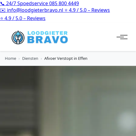
📞
24/7 Spoedservice
085 800 4449
✉️
info@loodgieterbravo.nl
⭐
4.9 / 5.0 – Reviews
⭐
4.9 / 5.0 – Reviews
Home
›
Diensten
›
Afvoer Verstopt in Effen