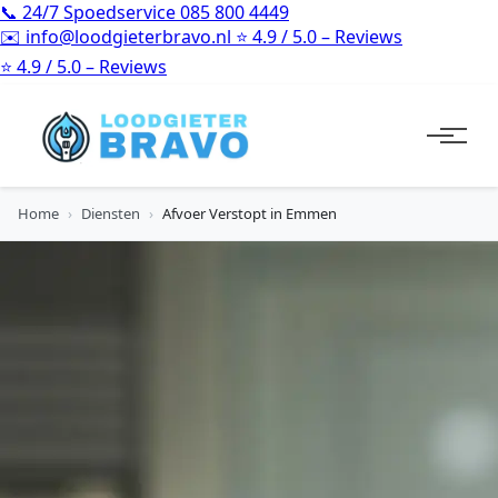
📞
24/7 Spoedservice
085 800 4449
✉️
info@loodgieterbravo.nl
⭐
4.9 / 5.0 – Reviews
⭐
4.9 / 5.0 – Reviews
Home
›
Diensten
›
Afvoer Verstopt in Emmen