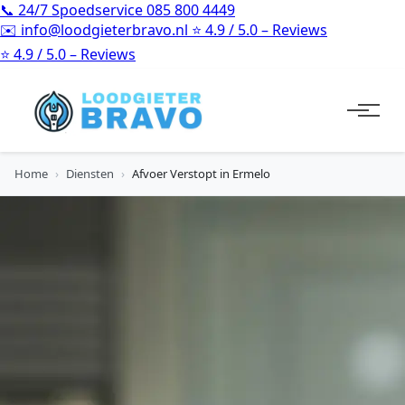
📞
24/7 Spoedservice
085 800 4449
✉️
info@loodgieterbravo.nl
⭐
4.9 / 5.0 – Reviews
⭐
4.9 / 5.0 – Reviews
Home
›
Diensten
›
Afvoer Verstopt in Ermelo