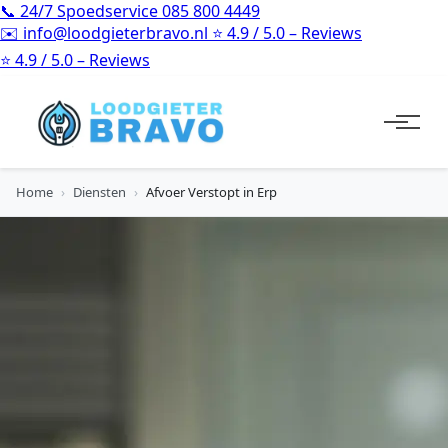
📞
24/7 Spoedservice
085 800 4449
✉️
info@loodgieterbravo.nl
⭐
4.9 / 5.0 – Reviews
⭐
4.9 / 5.0 – Reviews
Home
›
Diensten
›
Afvoer Verstopt in Erp