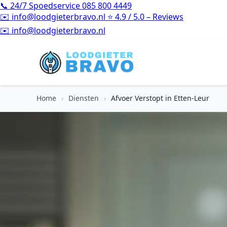
📞
24/7 Spoedservice
085 800 4449
✉️
info@loodgieterbravo.nl
⭐
4.9 / 5.0 – Reviews
⭐
4.9 / 5.0 – Reviews
Home
›
Diensten
›
Afvoer Verstopt in Etten-Leur