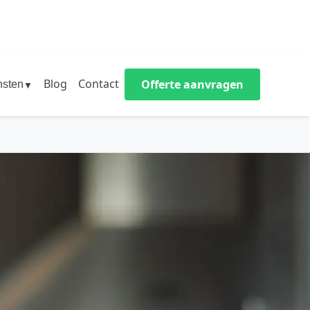
Blog
Contact
Offerte aanvragen
nsten
▼