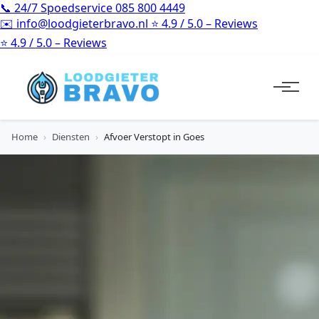
📞
24/7 Spoedservice
085 800 4449
✉️
info@loodgieterbravo.nl
⭐
4.9 / 5.0 – Reviews
⭐
4.9 / 5.0 – Reviews
Home
›
Diensten
›
Afvoer Verstopt in Goes