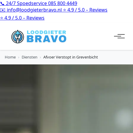
📞
24/7 Spoedservice
085 800 4449
✉️
info@loodgieterbravo.nl
⭐
4.9 / 5.0 – Reviews
⭐
4.9 / 5.0 – Reviews
Home
›
Diensten
›
Afvoer Verstopt in Grevenbicht