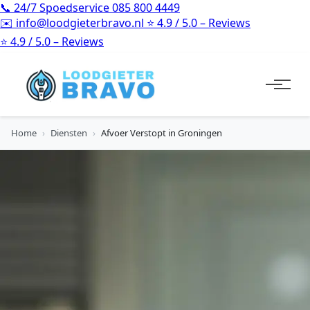
📞
24/7 Spoedservice
085 800 4449
✉️
info@loodgieterbravo.nl
⭐
4.9 / 5.0 – Reviews
⭐
4.9 / 5.0 – Reviews
Home
›
Diensten
›
Afvoer Verstopt in Groningen