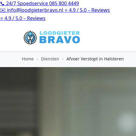
📞
24/7 Spoedservice
085 800 4449
✉️
info@loodgieterbravo.nl
⭐
4.9 / 5.0 – Reviews
⭐
4.9 / 5.0 – Reviews
Home
›
Diensten
›
Afvoer Verstopt in Halsteren