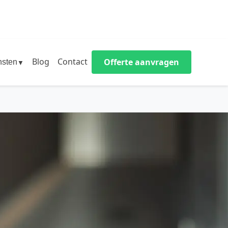
Blog
Contact
Offerte aanvragen
nsten
▼