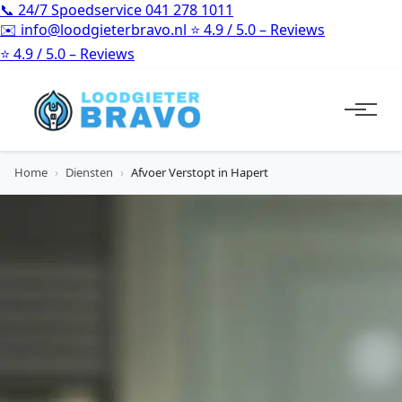
📞
24/7 Spoedservice
041 278 1011
✉️
info@loodgieterbravo.nl
⭐
4.9 / 5.0 – Reviews
⭐
4.9 / 5.0 – Reviews
Home
›
Diensten
›
Afvoer Verstopt in Hapert