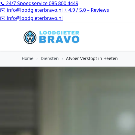
📞
24/7 Spoedservice
085 800 4449
✉️
info@loodgieterbravo.nl
⭐
4.9 / 5.0 – Reviews
⭐
4.9 / 5.0 – Reviews
Home
›
Diensten
›
Afvoer Verstopt in Heeten