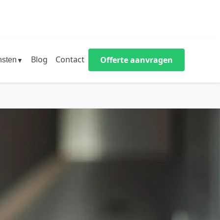
Blog
Contact
Offerte aanvragen
nsten
▼