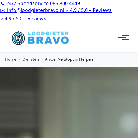
📞
24/7 Spoedservice
085 800 4449
✉️
info@loodgieterbravo.nl
⭐
4.9 / 5.0 – Reviews
⭐
4.9 / 5.0 – Reviews
Home
›
Diensten
›
Afvoer Verstopt in Herpen