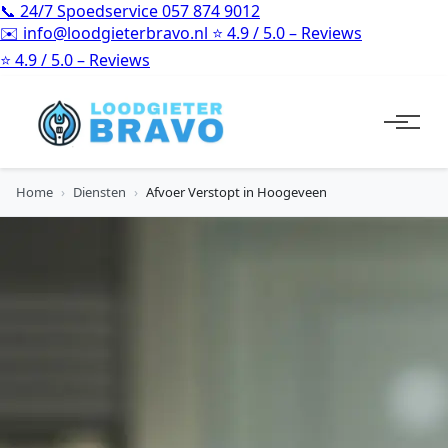
📞
24/7 Spoedservice
057 874 9012
✉️
info@loodgieterbravo.nl
⭐
4.9 / 5.0 – Reviews
⭐
4.9 / 5.0 – Reviews
Home
›
Diensten
›
Afvoer Verstopt in Hoogeveen