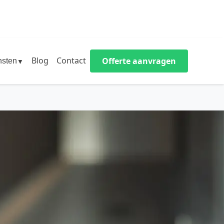
Blog
Contact
Offerte aanvragen
nsten
▼