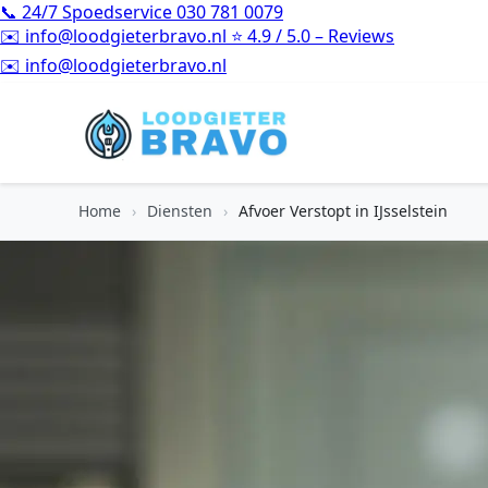
📞
24/7 Spoedservice
030 781 0079
✉️
info@loodgieterbravo.nl
⭐
4.9 / 5.0 – Reviews
⭐
4.9 / 5.0 – Reviews
Home
›
Diensten
›
Afvoer Verstopt in IJsselstein