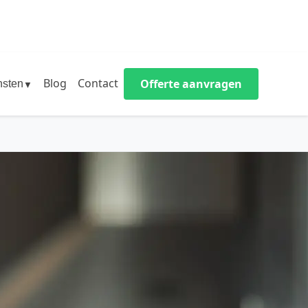
Blog
Contact
Offerte aanvragen
nsten
▼