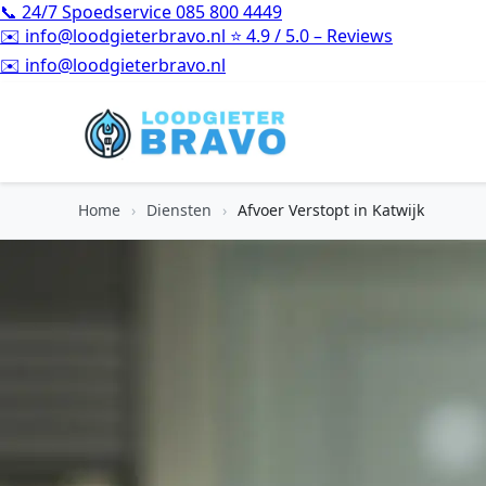
📞
24/7 Spoedservice
085 800 4449
✉️
info@loodgieterbravo.nl
⭐
4.9 / 5.0 – Reviews
⭐
4.9 / 5.0 – Reviews
Home
›
Diensten
›
Afvoer Verstopt in Katwijk