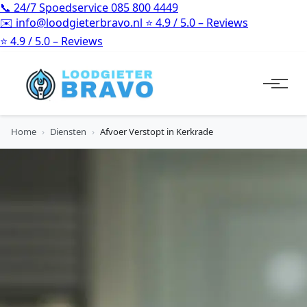
📞
24/7 Spoedservice
085 800 4449
✉️
info@loodgieterbravo.nl
⭐
4.9 / 5.0 – Reviews
⭐
4.9 / 5.0 – Reviews
Home
›
Diensten
›
Afvoer Verstopt in Kerkrade