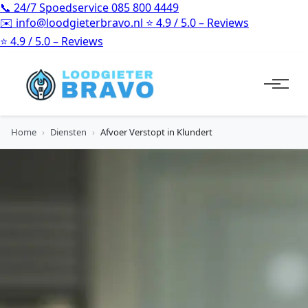
📞
24/7 Spoedservice
085 800 4449
✉️
info@loodgieterbravo.nl
⭐
4.9 / 5.0 – Reviews
⭐
4.9 / 5.0 – Reviews
Home
›
Diensten
›
Afvoer Verstopt in Klundert