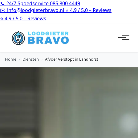
📞
24/7 Spoedservice
085 800 4449
✉️
info@loodgieterbravo.nl
⭐
4.9 / 5.0 – Reviews
⭐
4.9 / 5.0 – Reviews
Home
›
Diensten
›
Afvoer Verstopt in Landhorst