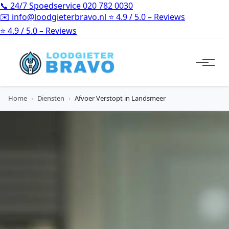
📞
24/7 Spoedservice
020 782 0030
✉️
info@loodgieterbravo.nl
⭐
4.9 / 5.0 – Reviews
⭐
4.9 / 5.0 – Reviews
Home
›
Diensten
›
Afvoer Verstopt in Landsmeer