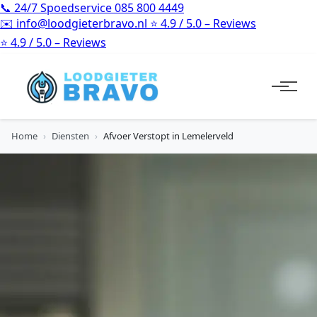
📞
24/7 Spoedservice
085 800 4449
✉️
info@loodgieterbravo.nl
⭐
4.9 / 5.0 – Reviews
⭐
4.9 / 5.0 – Reviews
Home
›
Diensten
›
Afvoer Verstopt in Lemelerveld