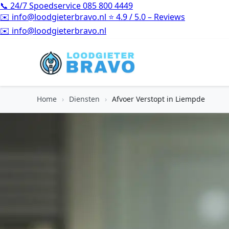
📞
24/7 Spoedservice
085 800 4449
✉️
info@loodgieterbravo.nl
⭐
4.9 / 5.0 – Reviews
⭐
4.9 / 5.0 – Reviews
Home
›
Diensten
›
Afvoer Verstopt in Liempde