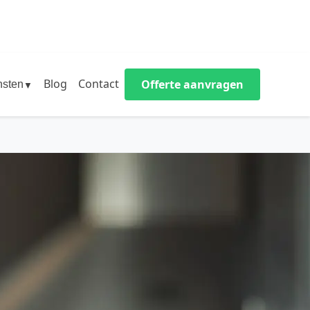
Blog
Contact
Offerte aanvragen
nsten
▼